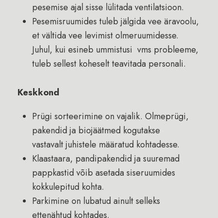
pesemise ajal sisse lülitada ventilatsioon.
Pesemisruumides tuleb jälgida vee äravoolu,
et vältida vee levimist olmeruumidesse.
Juhul, kui esineb ummistusi vms probleeme,
tuleb sellest koheselt teavitada personali.
Keskkond
Prügi sorteerimine on vajalik. Olmeprügi,
pakendid ja biojäätmed kogutakse
vastavalt juhistele määratud kohtadesse.
Klaastaara, pandipakendid ja suuremad
pappkastid võib asetada siseruumides
kokkulepitud kohta.
Parkimine on lubatud ainult selleks
ettenähtud kohtades.