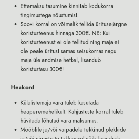
Ettemaksu tasumine kinnitab kodukorra
tingimustega nõustumist.
Soovi korral on võimalik tellida üritusejärgne
koristusteenus hinnaga 300€. NB: Kui
koristusteenust ei ole tellitud ning maja ei
ole peale üritust samas seisukorras nagu
maja üle andmise hetkel, lisandub
koristustasu 300€!
Heakord
Külalistemaja vara tuleb kasutada
heaperemehelikult. Kahjustuste korral tuleb
hüvitada lõhutud vara maksumus.
Mööblile ja/või vaipadele tekkinud plekkide
ja/või vigastuste tekkimisel võib lisanduda