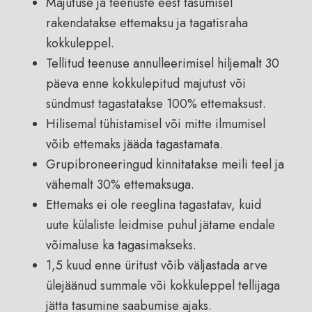
Majutuse ja teenuste eest tasumisel
rakendatakse ettemaksu ja tagatisraha
kokkuleppel.
Tellitud teenuse annulleerimisel hiljemalt 30
päeva enne kokkulepitud majutust või
sündmust tagastatakse 100% ettemaksust.
Hilisemal tühistamisel või mitte ilmumisel
võib ettemaks jääda tagastamata.
Grupibroneeringud kinnitatakse meili teel ja
vähemalt 30% ettemaksuga.
Ettemaks ei ole reeglina tagastatav, kuid
uute külaliste leidmise puhul jätame endale
võimaluse ka tagasimakseks.
1,5 kuud enne üritust võib väljastada arve
ülejäänud summale või kokkuleppel tellijaga
jätta tasumine saabumise ajaks.