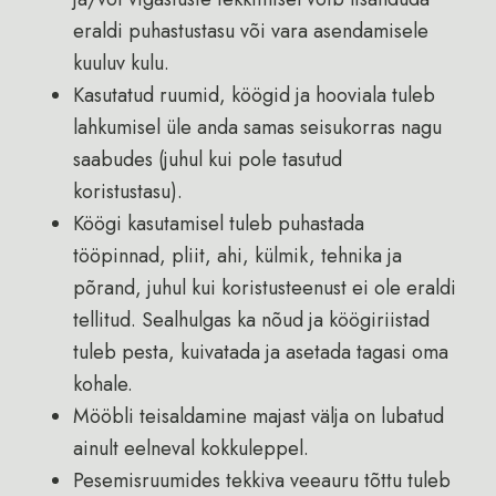
eraldi puhastustasu või vara asendamisele
kuuluv kulu.
Kasutatud ruumid, köögid ja hooviala tuleb
lahkumisel üle anda samas seisukorras nagu
saabudes (juhul kui pole tasutud
koristustasu).
Köögi kasutamisel tuleb puhastada
tööpinnad, pliit, ahi, külmik, tehnika ja
põrand, juhul kui koristusteenust ei ole eraldi
tellitud. Sealhulgas ka nõud ja köögiriistad
tuleb pesta, kuivatada ja asetada tagasi oma
kohale.
Mööbli teisaldamine majast välja on lubatud
ainult eelneval kokkuleppel.
Pesemisruumides tekkiva veeauru tõttu tuleb